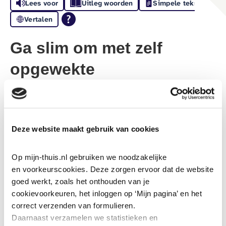
Lees voor
Uitleg woorden
Simpele tekst
Vertalen
Ga slim om met zelf
opgewekte
zonnestroom
1-6-2026
Deze website maakt gebruik van cookies
Steeds meer van onze huurders hebben
zonnepanelen op het dak. En dat is fijn, want als de
Op mijn-thuis.nl gebruiken we noodzakelijke 
zon schijnt wek je jouw eigen stroom op. En als je
en voorkeurscookies. Deze zorgen ervoor dat de website 
goed werkt, zoals het onthouden van je 
stroom teruglevert aan de energieleverancier wordt
cookievoorkeuren, het inloggen op ‘Mijn pagina’ en het 
dat verrekend met de stroom die je verbruikt. Dat heet
correct verzenden van formulieren.
salderen.
Daarnaast verzamelen we statistieken en 