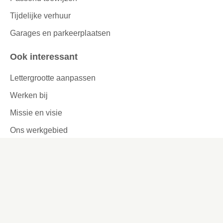
Tijdelijke verhuur
Garages en parkeerplaatsen
Ook interessant
Lettergrootte aanpassen
Werken bij
Missie en visie
Ons werkgebied
Samenwerken
Huurders aan het woord
Contact
Kronehoefstraat 83
Eindhoven