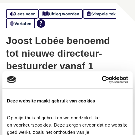
Lees voor
Uitleg woorden
Simpele tekst
Vertalen
Joost Lobée benoemd
tot nieuwe directeur-
bestuurder vanaf 1
december
3-7-2025
Deze website maakt gebruik van cookies
Joost Lobée wordt op 1 december 2025 de nieuwe
directeur-bestuurder van Woonstichting
’thuis
. Hij volgt
Op mijn-thuis.nl gebruiken we noodzakelijke 
Luc Severijnen op die 1 januari 2026 met pensioen gaat.
en voorkeurscookies. Deze zorgen ervoor dat de website 
goed werkt, zoals het onthouden van je 