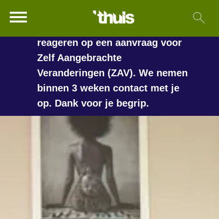
In de vakantieperiode kan het
Ga naar Hoofd
Sl
Naar de homepage
langer duren voordat we
reageren op een aanvraag voor
Zelf Aangebrachte
Veranderingen (ZAV). We nemen
Naar hoofdinhoud
Naar hoofdnavigatiemenu
Naar zoeken
binnen 3 weken contact met je
op. Dank voor je begrip.