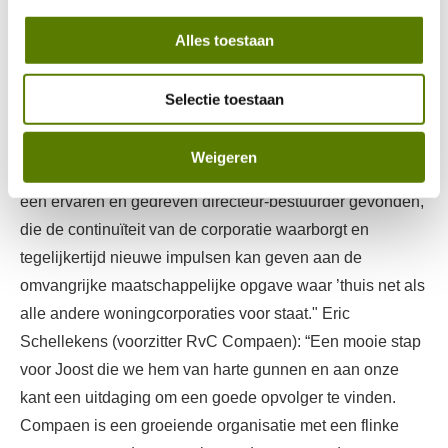
het team en de Raad van Commissarissen daar ga
Alles toestaan
missen."
De Raad van Commissarissen van
Selectie toestaan
Woonstichting
’thuis
is verheugd met de komst van Joost.
Ingeborg Koopmans (voorzitter RvC
Weigeren
Woonstichting
’thuis
) verklaart: "Met Joost hebben we
een ervaren en gedreven directeur-bestuurder gevonden,
die de continuïteit van de corporatie waarborgt en
tegelijkertijd nieuwe impulsen kan geven aan de
omvangrijke maatschappelijke opgave waar ’thuis net als
alle andere woningcorporaties voor staat." Eric
Schellekens (voorzitter RvC Compaen): “Een mooie stap
voor Joost die we hem van harte gunnen en aan onze
kant een uitdaging om een goede opvolger te vinden.
Compaen is een groeiende organisatie met een flinke