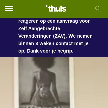
In de vakantieperiode kan het
Ga naar Hoofd
Sl
Naar de homepage
langer duren voordat we
reageren op een aanvraag voor
Zelf Aangebrachte
Veranderingen (ZAV). We nemen
Naar hoofdinhoud
Naar hoofdnavigatiemenu
Naar zoeken
binnen 3 weken contact met je
op. Dank voor je begrip.