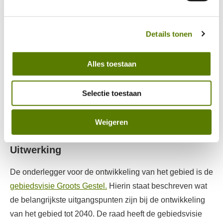
ontwikkeling. De corporaties hebben veel bezit in dit
hierin vind je meer over hoe wij met jouw 
gebied en zijn dus goed bekend met de ruimtelijke en
persoonsgegevens omgaan. 
sociale aspecten. Dat is waardevol, want het gaat er niet
Details tonen
alleen om dat er meer woningen komen, ook de
leefbaarheid moet er op vooruit gaan. Door samen op te
Alles toestaan
trekken worden de plannen beter.’
Selectie toestaan
In de intentieovereenkomst maken de woningcorporaties
en de gemeente Eindhoven afspraken op welke manier
Weigeren
ze de samenwerking verder vormgeven.
Uitwerking
De onderlegger voor de ontwikkeling van het gebied is de
gebiedsvisie Groots Gestel.
Hierin staat beschreven wat
de belangrijkste uitgangspunten zijn bij de ontwikkeling
van het gebied tot 2040. De raad heeft de gebiedsvisie