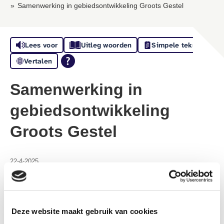
Samenwerking in gebiedsontwikkeling Groots Gestel
Lees voor
Uitleg woorden
Simpele tekst
Vertalen
Samenwerking in
gebiedsontwikkeling
Groots Gestel
22-4-2025
Wij gaan samen met de gemeente en Woonbedrijf,
Trudo en Wooninc/Stayinc nauw samenwerken voor
de ontwikkeling van Groots Gestel. Hiervoor hebben
Deze website maakt gebruik van cookies
we op 16 april een intentieovereenkomst getekend.