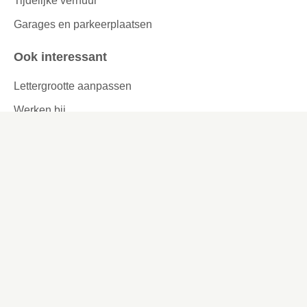
Tijdelijke verhuur
Garages en parkeerplaatsen
Ook interessant
Lettergrootte aanpassen
Werken bij
Missie en visie
Ons werkgebied
Samenwerken
Huurders aan het woord
Contact
Kronehoefstraat 83
Eindhoven