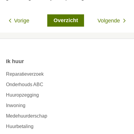
Overzicht
Vorige
Volgende
Ik huur
Contactinformatie
Reparatieverzoek
Onderhouds ABC
Huuropzegging
Inwoning
Medehuurderschap
Huurbetaling