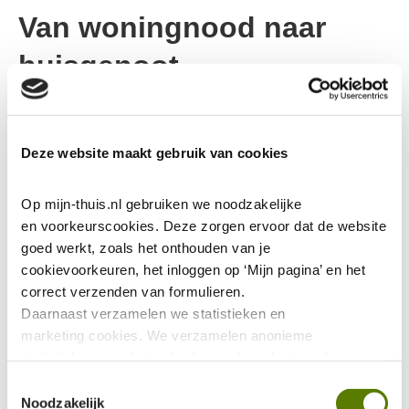
Van woningnood naar
huisgenoot
6-6-2024
Deze website maakt gebruik van cookies
In Eindhoven helpen projecten zoals Onder de Pannen
en Kamers met Aandacht mensen die een woning nodig
Op mijn-thuis.nl gebruiken we noodzakelijke 
hebben. Wist u dat Huurders van
’thuis
zich hier ook voor
en voorkeurscookies. Deze zorgen ervoor dat de website 
mogen opgeven?
goed werkt, zoals het onthouden van je 
cookievoorkeuren, het inloggen op ‘Mijn pagina’ en het 
Onder de Pannen helpt mensen in Eindhoven die
correct verzenden van formulieren.
dakloos zijn geraakt door bijvoorbeeld een scheiding of
Daarnaast verzamelen we statistieken en 
verlies van werk aan een tijdelijke woonplek. De
marketing
cookies. We verzamelen anonieme 
organisatie regelt de koppeling tussen verhuurders en
statistieken over het gebruik van de website, ook 
huurders en neemt al het papierwerk op zich.
verzamelen we data over het gebruik van leeshulp Tolkie. 
Toestemmingsselectie
Deze gegevens zijn niet te herleiden tot jou als persoon 
Noodzakelijk