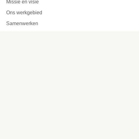
Missie en visie
Ons werkgebied
Samenwerken
Huurders aan het woord
Contact
Kronehoefstraat 83
Eindhoven
(040) 24 99 999
(040) 24 99 999
Contactformulier