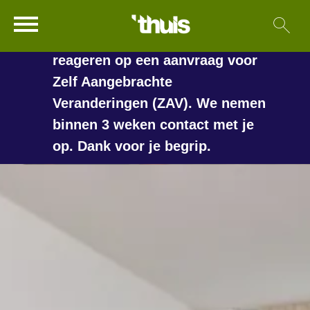
In de vakantieperiode kan het
Ga naar Hoofd
Sl
Naar de homepage
langer duren voordat we
reageren op een aanvraag voor
Zelf Aangebrachte
Veranderingen (ZAV). We nemen
Naar hoofdinhoud
Naar hoofdnavigatiemenu
Naar zoeken
binnen 3 weken contact met je
op. Dank voor je begrip.