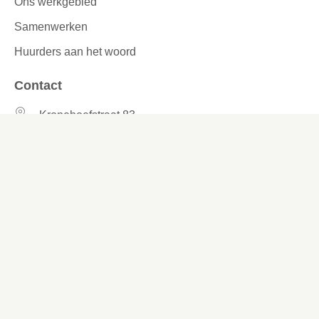
Ons werkgebied
Samenwerken
Huurders aan het woord
Contact
Kronehoefstraat 83
Eindhoven
(040) 24 99 999
(040) 24 99 999
Contactformulier
Social media