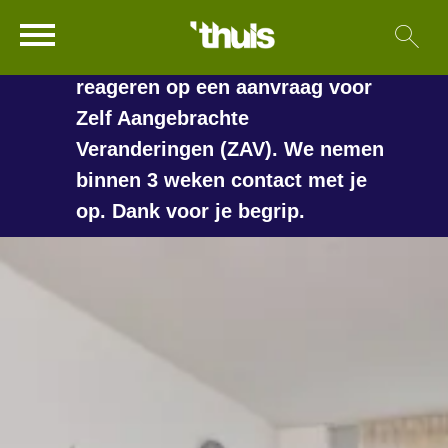
In de vakantieperiode kan het
Ga naar Hoofd
Sl
Naar de homepage
langer duren voordat we
reageren op een aanvraag voor
Zelf Aangebrachte
Veranderingen (ZAV). We nemen
Naar hoofdinhoud
Naar hoofdnavigatiemenu
Naar zoeken
binnen 3 weken contact met je
op. Dank voor je begrip.