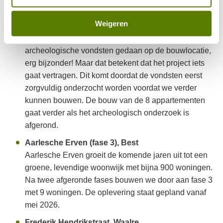
verwachten we in april 2026.
Weigeren
Sint Genovevastraat, Son en Breugel
Tijdens de sloop en grondwerkzaamheden zijn
archeologische vondsten gedaan op de bouwlocatie,
erg bijzonder! Maar dat betekent dat het project iets
gaat vertragen. Dit komt doordat de vondsten eerst
zorgvuldig onderzocht worden voordat we verder
kunnen bouwen. De bouw van de 8 appartementen
gaat verder als het archeologisch onderzoek is
afgerond.
Aarlesche Erven (fase 3), Best
Aarlesche Erven groeit de komende jaren uit tot een
groene, levendige woonwijk met bijna 900 woningen.
Na twee afgeronde fases bouwen we door aan fase 3
met 9 woningen. De oplevering staat gepland vanaf
mei 2026.
Frederik Hendrikstraat, Waalre