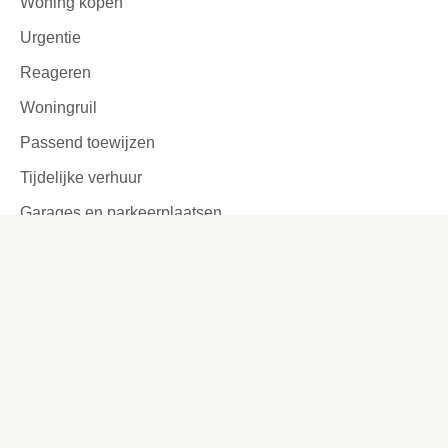
Woning kopen
Urgentie
Reageren
Woningruil
Passend toewijzen
Tijdelijke verhuur
Garages en parkeerplaatsen
Ook interessant
Lettergrootte aanpassen
Werken bij
Missie en visie
Ons werkgebied
Samenwerken