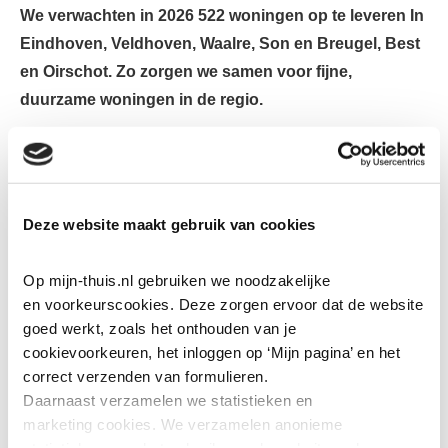
We verwachten in 2026 522 woningen op te leveren In
Eindhoven, Veldhoven, Waalre, Son en Breugel, Best
en Oirschot. Zo zorgen we samen voor fijne,
duurzame woningen in de regio.
Een paar voorbeelden van projecten waar nu van alles
gebeurt:
Leostraat (blok 5), Eindhoven
Deze website maakt gebruik van cookies
Begin februari zijn de eerste 24 woningen van blok 5
opgeleverd. De bewoners zijn inmiddels ingetrokken.
Op mijn-thuis.nl gebruiken we noodzakelijke 
De bouw van blok 1 tot en met 4 gaat door. Deze
en voorkeurscookies. Deze zorgen ervoor dat de website 
verwachten we in de eerste helft van 2026 op te
goed werkt, zoals het onthouden van je 
leveren.
cookievoorkeuren, het inloggen op ‘Mijn pagina’ en het 
correct verzenden van formulieren.
Gildebuurt, Eindhoven
Daarnaast verzamelen we statistieken en 
De bouw verloopt volgens planning. De eerste
marketing
cookies. We verzamelen anonieme 
woningen van fase 1B worden al rond april Zo
statistieken over het gebruik van de website, ook 