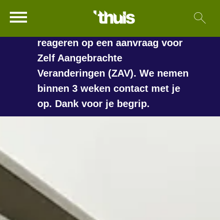
In de vakantieperiode kan het
Ga naar Hoofd
Sl
Naar de homepage
langer duren voordat we
reageren op een aanvraag voor
Zelf Aangebrachte
Veranderingen (ZAV). We nemen
Naar hoofdinhoud
Naar hoofdnavigatiemenu
Naar zoeken
binnen 3 weken contact met je
op. Dank voor je begrip.