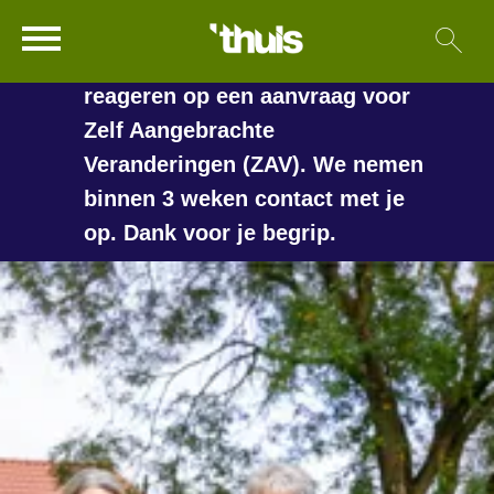
In de vakantieperiode kan het
Ga naar Hoofd
Sl
Naar de homepage
langer duren voordat we
reageren op een aanvraag voor
Zelf Aangebrachte
Veranderingen (ZAV). We nemen
Naar hoofdinhoud
Naar hoofdnavigatiemenu
Naar zoeken
binnen 3 weken contact met je
op. Dank voor je begrip.