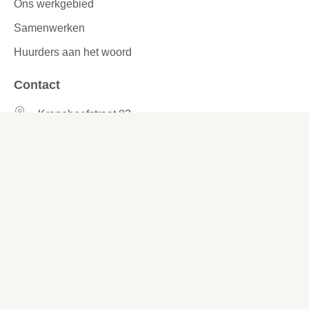
Ons werkgebied
Samenwerken
Huurders aan het woord
Contact
Kronehoefstraat 83
Eindhoven
(040) 24 99 999
(040) 24 99 999
Contactformulier
Social media