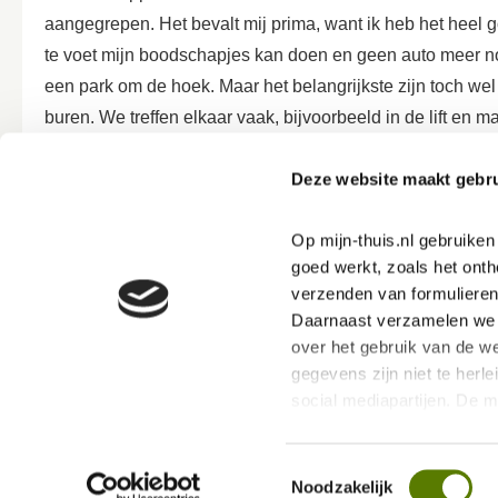
aangegrepen. Het bevalt mij prima, want ik heb het heel g
te voet mijn boodschapjes kan doen en geen auto meer n
een park om de hoek. Maar het belangrijkste zijn toch we
buren. We treffen elkaar vaak, bijvoorbeeld in de lift en
wijkbewoners naar het ontmoetingscentrum ’t Tweespan h
Deze website maakt gebru
Het ontmoetingscentrum is een belangrijke verbindende fa
allerlei mensen met een verschillende achtergrond, maar 
Op mijn-thuis.nl gebruike
Dat komt mede door alle activiteiten die in ’t Tweespan 
goed werkt, zoals het onth
verzenden van formulieren
iedereen elkaar. Ikzelf ben ook heel betrokken bij de wij
Daarnaast verzamelen we s
vrijwilligster, maar ook ga ik er elke woensdagavond line
over het gebruik van de we
mijn mozaïekwerkstukken maak.”
gegevens zijn niet te herle
social mediapartijen. De 
Want dát is haar lust en haar leven, en als ze tegenwoo
ervoor dat jouw ervaring b
ze mede dankzij
’thuis
van haar eigen creaties genieten.
Toestemmingsselectie
ik met mozaïeken en als je er eenmaal mee begint, word j
Via deze link kan je ons P
Noodzakelijk