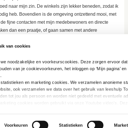
oed naar mijn zin. De winkels zijn lekker beneden, zodat ik
odig heb. Bovendien is de omgeving ontzettend mooi, met
l de fijne contacten met mijn medebewoners en directe
 maken dan een praatje, of gaan samen met andere
iertegenover.”
ik van cookies
ctor in de buurt en ook voor Mieke: “In deze wijk wonen
dat gaat heel goed en we hebben het hier prettig samen.
n we noodzakelijke en voorkeurscookies. Deze zorgen ervoor dat 
worden georganiseerd, voor jong én oud. Hier ontmoet
ouden van je cookievoorkeuren, het inloggen op ‘Mijn pagina’ en h
.
k en het ontmoetingscentrum. Onder meer door mijn werk als
tatistieken en marketing
cookies. We verzamelen anonieme stat
dancen. Bovendien is er natuurlijk de hobbyclub, waar ik
bsite, ook verzamelen we data over het gebruik van leeshulp Tol
iden tot jou als persoon en worden niet gedeeld met eventuele adv
marketing cookies worden gebruikt via onze Youtube video's. Dez
rdig de hal van haar appartementengebouw binnenkomt, kan
innen Youtube verbeterd wordt door gerichte filmpjes aan te beve
 Mieke legt uit hoe dat komt: “Een paar jaar geleden begon
e ermee besmet want het is heel ontspannend. Ik zit in de
rivacybeleid vinden: 
https://www.mijn-thuis.nl/kennisbank/pri
Voorkeuren
Statistieken
Market