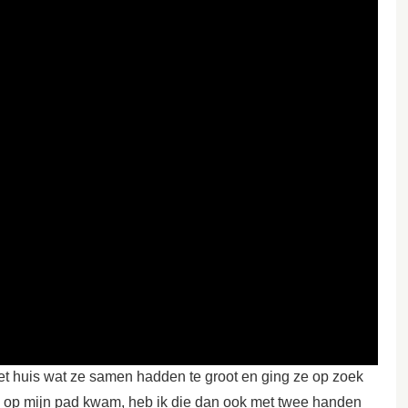
et huis wat ze samen hadden te groot en ging ze op zoek
op mijn pad kwam, heb ik die dan ook met twee handen