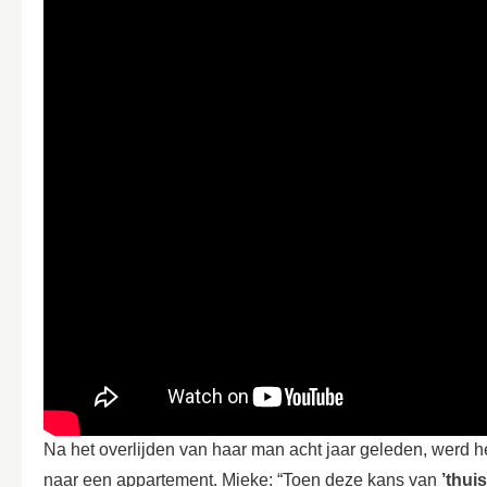
Na het overlijden van haar man acht jaar geleden, werd h
naar een appartement. Mieke: “Toen deze kans van
’thuis