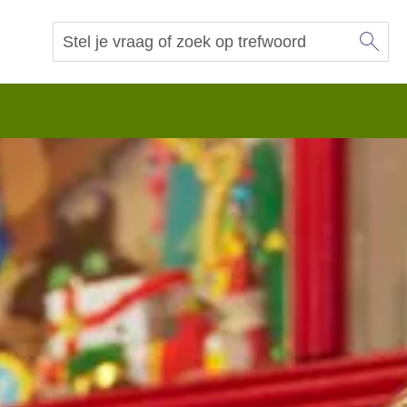
Sl
Vraag of trefwoord
Zoeken
 begrip.