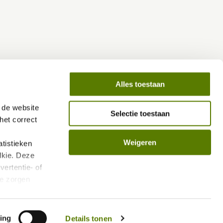
Alles toestaan
de website 
Selectie toestaan
et correct 
Weigeren
istieken 
kie. Deze 
ertentie- of 
e zorgen 
len.
vacybeleid/
ing
Details tonen