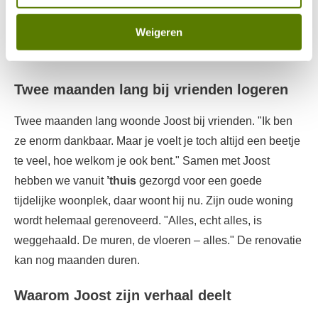
brand of diefstal. Zonder verzekering krijg je ook geen
Weigeren
hulp bij tijdelijke huisvesting. "Ik stond dus letterlijk op
straat."
Twee maanden lang bij vrienden logeren
Twee maanden lang woonde Joost bij vrienden. "Ik ben
ze enorm dankbaar. Maar je voelt je toch altijd een beetje
te veel, hoe welkom je ook bent." Samen met Joost
hebben we vanuit
’thuis
gezorgd voor een goede
tijdelijke woonplek, daar woont hij nu. Zijn oude woning
wordt helemaal gerenoveerd. "Alles, echt alles, is
weggehaald. De muren, de vloeren – alles." De renovatie
kan nog maanden duren.
Waarom Joost zijn verhaal deelt