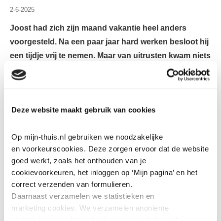
2-6-2025
Joost had zich zijn maand vakantie heel anders
voorgesteld. Na een paar jaar hard werken besloot hij
een tijdje vrij te nemen. Maar van uitrusten kwam niets
terecht. In de eerste nacht werd hij plotseling wakker.
"Ik zag letterlijk geen hand voor ogen," vertelt hij. Zijn
benedenwoning stond volledig in brand. "Op de tast
Deze website maakt gebruik van cookies
heb ik het raam gevonden en ben ik naar buiten
geklommen. Dat had geen vijf minuten langer moeten
Op mijn-thuis.nl gebruiken we noodzakelijke 
duren."
en voorkeurscookies. Deze zorgen ervoor dat de website 
goed werkt, zoals het onthouden van je 
Een geluk bij een ongeluk
cookievoorkeuren, het inloggen op ‘Mijn pagina’ en het 
correct verzenden van formulieren.
De brand begon in een hoek van Joosts woning, achter
Daarnaast verzamelen we statistieken en 
de bank. Hoe het precies gebeurde, is niet duidelijk. "Er
marketing
cookies. We verzamelen anonieme 
lag een adapter, misschien heeft die vlam gevat. Ik weet
statistieken over het gebruik van de website, ook 