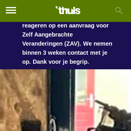
In de vakantieperiode kan het
Ga naar Hoofd
Sl
Naar de homepage
langer duren voordat we
reageren op een aanvraag voor
Zelf Aangebrachte
Veranderingen (ZAV). We nemen
Naar hoofdinhoud
Naar hoofdnavigatiemenu
Naar zoeken
binnen 3 weken contact met je
op. Dank voor je begrip.