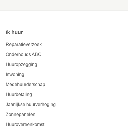
Ik huur
Contactinformatie
Reparatieverzoek
Onderhouds ABC
Huuropzegging
Inwoning
Medehuurderschap
Huurbetaling
Jaarlijkse huurverhoging
Zonnepanelen
Huurovereenkomst