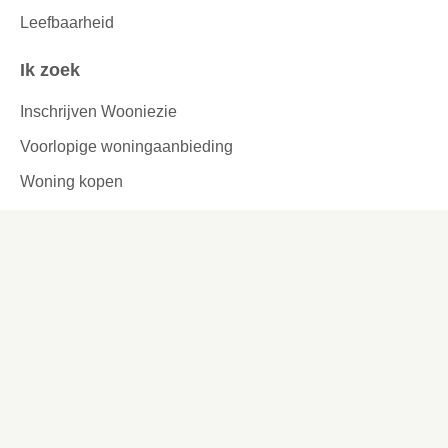
Leefbaarheid
Ik zoek
Inschrijven Wooniezie
Voorlopige woningaanbieding
Woning kopen
Urgentie
Reageren
Woningruil
Passend toewijzen
Tijdelijke verhuur
Garages en parkeerplaatsen
Ook interessant