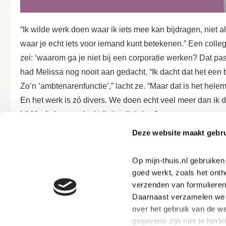
“Ik wilde werk doen waar ik iets mee kan bijdragen, niet 
waar je echt iets voor iemand kunt betekenen.” Een colle
zei: ‘waarom ga je niet bij een corporatie werken? Dat pas
had Melissa nog nooit aan gedacht. “Ik dacht dat het een b
Zo’n ‘ambtenarenfunctie’,” lacht ze. “Maar dat is het hele
En het werk is zó divers. We doen echt veel meer dan ik dach
bij
’thuis
begon, dacht ik: ja, dit is het.”
Deze website maakt gebru
Iemand écht kunnen helpen
Op mijn-thuis.nl gebruike
“Wat ik hier zo leuk vind, is dat we met zóveel verschil
goed werkt, zoals het onth
woningzoekenden, mensen met allerlei vragen – geen dag
verzenden van formulieren
Daarnaast verzamelen we s
woning, de andere keer met een huurachterstand of iets ad
over het gebruik van de we
gegevens zijn niet te herle
Ze vindt het vooral mooi dat haar werk direct impact heef