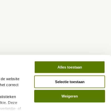
Alles toestaan
de website 
Selectie toestaan
et correct 
Weigeren
istieken 
kie. Deze 
ertentie- of 