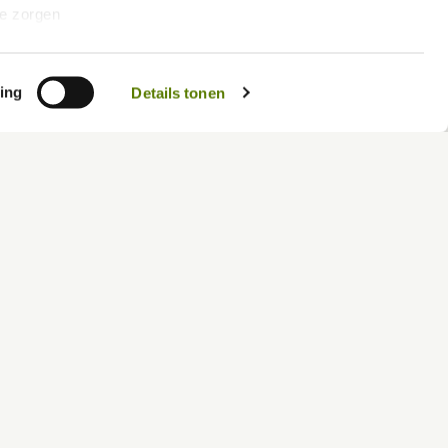
e zorgen 
len.
vacybeleid/
ing
Details tonen