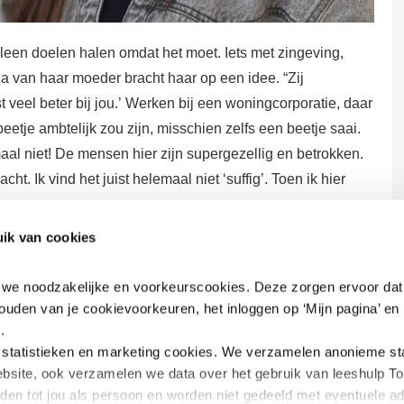
alleen doelen halen omdat het moet. Iets met zingeving,
ga van haar moeder bracht haar op een idee. “Zij
t veel beter bij jou.’ Werken bij een woningcorporatie, daar
eetje ambtelijk zou zijn, misschien zelfs een beetje saai.
maal niet! De mensen hier zijn supergezellig en betrokken.
t. Ik vind het juist helemaal niet ‘suffig’. Toen ik hier
ik van cookies
n we noodzakelijke en voorkeurscookies. Deze zorgen ervoor dat 
lende mensen te maken hebben. Huurders,
ouden van je cookievoorkeuren, het inloggen op ‘Mijn pagina’ en h
 is hetzelfde. De ene keer help ik iemand met een nieuwe
.
tatistieken en marketing
cookies. We verzamelen anonieme stat
ministratiefs. Die afwisseling maakt het echt leuk.”
bsite, ook verzamelen we data over het gebruik van leeshulp Tol
iden tot jou als persoon en worden niet gedeeld met eventuele adv
t. “Laatst kwam er iemand binnen in paniek. Hij had een