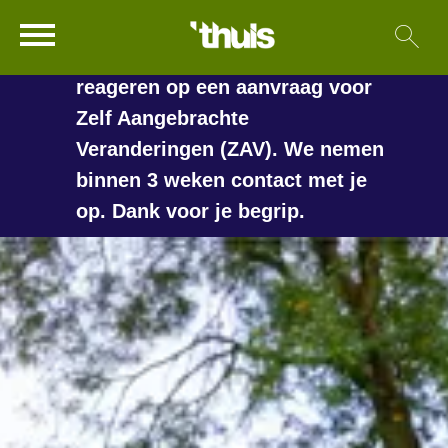
In de vakantieperiode kan het
Ga naar Hoofd
Sl
Naar de homepage
langer duren voordat we
reageren op een aanvraag voor
Zelf Aangebrachte
Veranderingen (ZAV). We nemen
Naar hoofdinhoud
Naar hoofdnavigatiemenu
Naar zoeken
binnen 3 weken contact met je
op. Dank voor je begrip.