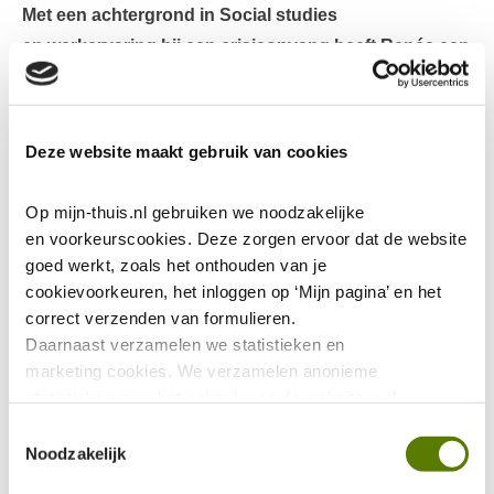
Met een achtergrond in
Social
studies
en
werkervaring
bij
een crisisopvang
heeft
Renée
een
hele andere achtergrond
dan
haar
collega
projectmanager
s
Vastgoed.
Maar laat daar
nou net haar kracht liggen.
“Ik bekijk projecten vanuit
Deze website maakt gebruik van cookies
een andere
invals
hoek.
Het is handig om
technisch
onderlegt
te
zijn
, maar verbinden en ieders
Op mijn-thuis.nl gebruiken we noodzakelijke 
rol op waarde schatten is
minstens zo
belangrijk!
”
en voorkeurscookies. Deze zorgen ervoor dat de website 
goed werkt, zoals het onthouden van je 
cookievoorkeuren, het inloggen op ‘Mijn pagina’ en het 
correct verzenden van formulieren.
Daarnaast verzamelen we statistieken en 
marketing
cookies. We verzamelen anonieme 
statistieken over het gebruik van de website, ook 
verzamelen we data over het gebruik van leeshulp Tolkie. 
Toestemmingsselectie
Deze gegevens zijn niet te herleiden tot jou als persoon 
Noodzakelijk
en worden niet gedeeld met eventuele advertentie- of 