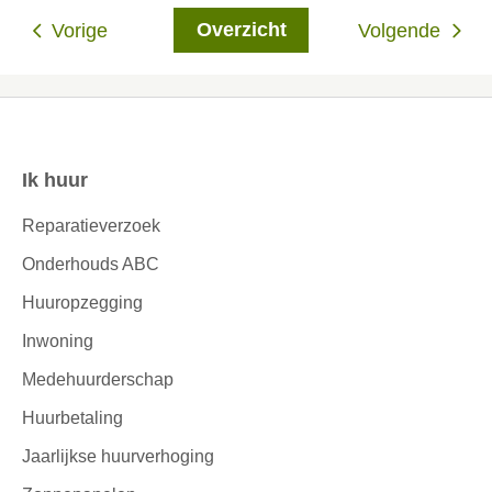
Overzicht
Vorige
Volgende
Ik huur
Contactinformatie
Reparatieverzoek
Onderhouds ABC
Huuropzegging
Inwoning
Medehuurderschap
Huurbetaling
Jaarlijkse huurverhoging