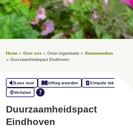
Home
Over ons
Onze organisatie
Samenwerken
Duurzaamheidspact Eindhoven
Lees voor
Uitleg woorden
Simpele tekst
Vertalen
Duurzaamheidspact
Eindhoven