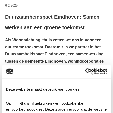
6-2-2025
Duurzaamheidspact Eindhoven: Samen
werken aan een groene toekomst
Als Woonstichting ’thuis zetten we ons in voor een
duurzame toekomst. Daarom zijn we partner in het
Duurzaamheidspact Eindhoven
, een samenwerking
tussen de gemeente Eindhoven, woningcorporaties
en huurdersvertegenwoordiging PEK. Samen
verduurzamen we de stad, zodat bewoners nu én in
de toekomst comfortabel en betaalbaar kunnen
Deze website maakt gebruik van cookies
wonen in groene, energiezuinige wijken.
Wat houdt het Duurzaamheidspact in?
Op mijn-thuis.nl gebruiken we noodzakelijke 
en voorkeurscookies. Deze zorgen ervoor dat de website 
Het Duurzaamheidspact Eindhoven richt zich op het