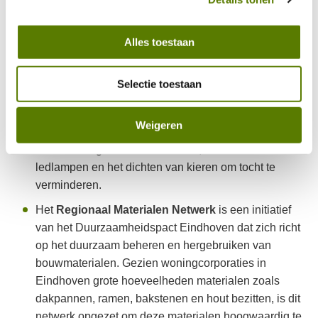
Als
’thuis
dragen we actief bij aan het
Alles toestaan
Duurzaamheidspact met concrete projecten, zoals:
D
e Eindhovense Klusbus
helpt bewoners met
Selectie toestaan
eenvoudige energiebesparende maatregelen in hun
woningen. Sinds de start heeft de Klusbus al 17.500
Weigeren
huishoudens ondersteund met aanpassingen zoals
het aanbrengen van radiatorfolie, het installeren van
ledlampen en het dichten van kieren om tocht te
verminderen.
Het
Regionaal Materialen Netwerk
is een initiatief
van het Duurzaamheidspact Eindhoven dat zich richt
op het duurzaam beheren en hergebruiken van
bouwmaterialen. Gezien woningcorporaties in
Eindhoven grote hoeveelheden materialen zoals
dakpannen, ramen, bakstenen en hout bezitten, is dit
netwerk opgezet om deze materialen hoogwaardig te