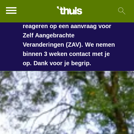
In de vakantieperiode kan het
Ga naar Hoofd
Sl
Naar de homepage
langer duren voordat we
reageren op een aanvraag voor
Zelf Aangebrachte
Veranderingen (ZAV). We nemen
Naar hoofdinhoud
Naar hoofdnavigatiemenu
Naar zoeken
binnen 3 weken contact met je
op. Dank voor je begrip.