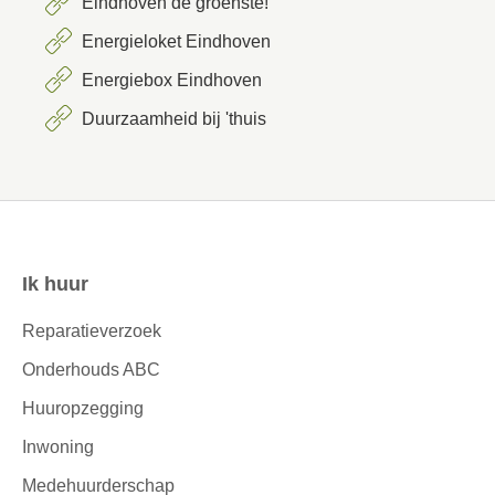
Eindhoven de groenste!
Energieloket Eindhoven
Energiebox Eindhoven
Duurzaamheid bij 'thuis
Ik huur
Contactinformatie
Reparatieverzoek
Onderhouds ABC
Huuropzegging
Inwoning
Medehuurderschap