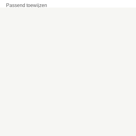
Passend toewijzen
Tijdelijke verhuur
Garages en parkeerplaatsen
Ook interessant
Lettergrootte aanpassen
Werken bij
Missie en visie
Ons werkgebied
Samenwerken
Huurders aan het woord
Contact
Kronehoefstraat 83