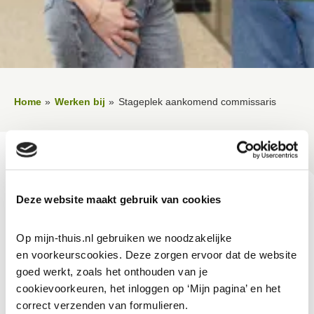
Home
Werken bij
Stageplek aankomend commissaris
Lees voor
Uitleg woorden
Simpele tekst
Vertalen
Deze website maakt gebruik van cookies
Stageplek aankomend
Op mijn-thuis.nl gebruiken we noodzakelijke 
commissaris
en voorkeurscookies. Deze zorgen ervoor dat de website 
goed werkt, zoals het onthouden van je 
cookievoorkeuren, het inloggen op ‘Mijn pagina’ en het 
De RvC van
’thuis
biedt een stageplek aan voor een
correct verzenden van formulieren.
aankomend commissaris. Begeleiding wordt verzorgd