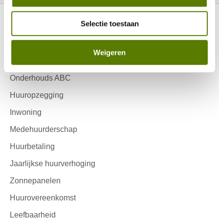
Selectie toestaan
Ik huur
Contactinformatie
Weigeren
Reparatieverzoek
Onderhouds ABC
Huuropzegging
Inwoning
Medehuurderschap
Huurbetaling
Jaarlijkse huurverhoging
Zonnepanelen
Huurovereenkomst
Leefbaarheid