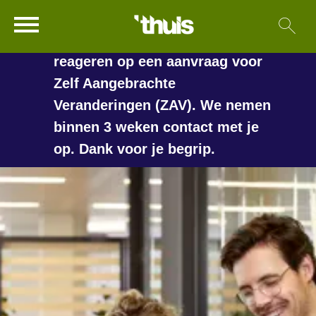
In de vakantieperiode kan het
Ga naar Hoofd
Sl
Naar de homepage
langer duren voordat we
reageren op een aanvraag voor
Zelf Aangebrachte
Veranderingen (ZAV). We nemen
Naar hoofdinhoud
Naar hoofdnavigatiemenu
Naar zoeken
binnen 3 weken contact met je
op. Dank voor je begrip.