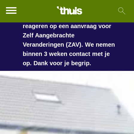
In de vakantieperiode kan het
Ga naar Hoofd
Sl
Naar de homepage
langer duren voordat we
reageren op een aanvraag voor
Zelf Aangebrachte
Veranderingen (ZAV). We nemen
Naar hoofdinhoud
Naar hoofdnavigatiemenu
Naar zoeken
binnen 3 weken contact met je
op. Dank voor je begrip.