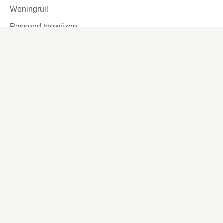
Woningruil
Passend toewijzen
Tijdelijke verhuur
Garages en parkeerplaatsen
Ook interessant
Lettergrootte aanpassen
Werken bij
Missie en visie
Ons werkgebied
Samenwerken
Huurders aan het woord
Contact