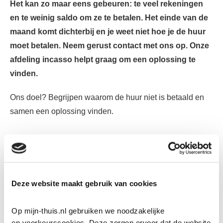
Het kan zo maar eens gebeuren: te veel rekeningen
en te weinig saldo om ze te betalen. Het einde van de
maand komt dichterbij en je weet niet hoe je de huur
moet betalen. Neem gerust contact met ons op. Onze
afdeling incasso helpt graag om een oplossing te
vinden.
Ons doel? Begrijpen waarom de huur niet is betaald en
samen een oplossing vinden.
Neem contact op met ’thuis
Deze website maakt gebruik van cookies
Wat kun je doen om huurachterstand te
voorkomen?
Op mijn-thuis.nl gebruiken we noodzakelijke 
en voorkeurscookies. Deze zorgen ervoor dat de website 