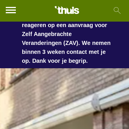
In de vakantieperiode kan het
Ga naar Hoofd
Sl
Naar de homepage
langer duren voordat we
reageren op een aanvraag voor
Zelf Aangebrachte
Veranderingen (ZAV). We nemen
Naar hoofdinhoud
Naar hoofdnavigatiemenu
Naar zoeken
binnen 3 weken contact met je
op. Dank voor je begrip.