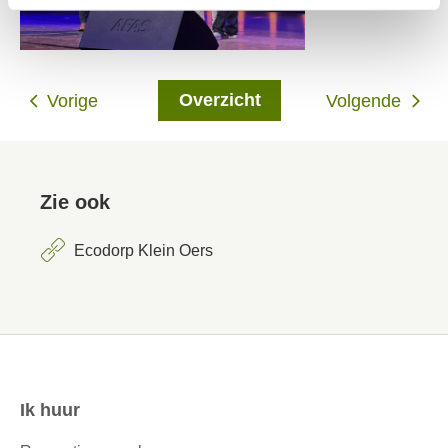
Overzicht
Vorige
Volgende
Zie ook
Ecodorp Klein Oers
Ik huur
Contactinformatie