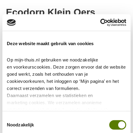
Ecodorp Klein Oers
wint Cobouw Award
2025
Deze website maakt gebruik van cookies
28-11-2025
Op mijn-thuis.nl gebruiken we noodzakelijke 
Vandaag waren wij aanwezig bij de uitreiking van de
en voorkeurscookies. Deze zorgen ervoor dat de website 
goed werkt, zoals het onthouden van je 
Cobouw Awards 2025. Ecodorp Klein Oers is winnaar
cookievoorkeuren, het inloggen op ‘Mijn pagina’ en het 
in de categorie Duurzaamheid!
correct verzenden van formulieren.
Daarnaast verzamelen we statistieken en 
Dit project laat zien dat duurzaam wonen meer is dan
marketing
cookies. We verzamelen anonieme 
energieprestaties: het gaat ook over biobased bouwen,
statistieken over het gebruik van de website, ook 
circulaire materialen en een sociaal verbonden
verzamelen we data over het gebruik van leeshulp Tolkie. 
Toestemmingsselectie
gemeenschap. In Klein Oers werken bewoners, bouwers,
Deze gegevens zijn niet te herleiden tot jou als persoon 
Noodzakelijk
ontwerpers en de gemeente samen aan een off-grid
en worden niet gedeeld met eventuele advertentie- of 