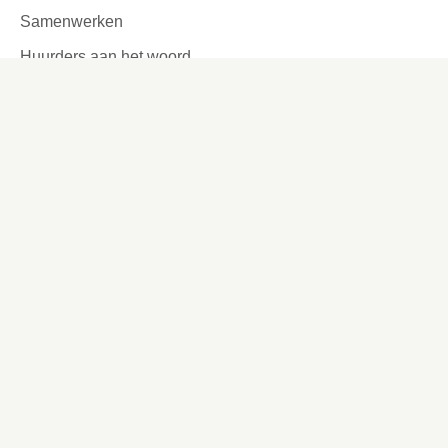
Samenwerken
Huurders aan het woord
Contact
Kronehoefstraat 83
Eindhoven
(040) 24 99 999
(040) 24 99 999
Contactformulier
Social media
Facebook