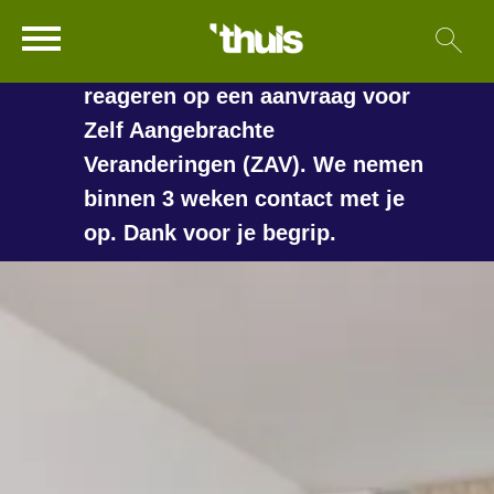
In de vakantieperiode kan het
Ga naar Hoofd
Sl
Naar de homepage
langer duren voordat we
reageren op een aanvraag voor
Zelf Aangebrachte
Veranderingen (ZAV). We nemen
Naar hoofdinhoud
Naar hoofdnavigatiemenu
Naar zoeken
binnen 3 weken contact met je
op. Dank voor je begrip.