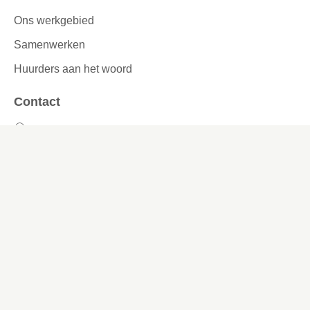
Ons werkgebied
Samenwerken
Huurders aan het woord
Contact
Kronehoefstraat 83
Eindhoven
(040) 24 99 999
(040) 24 99 999
Contactformulier
Social media