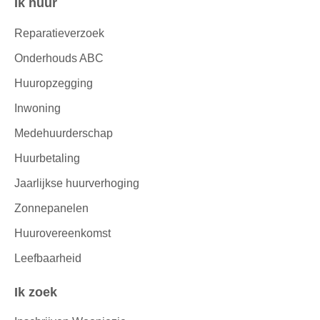
Ik huur
Contactinformatie
Reparatieverzoek
Onderhouds ABC
Huuropzegging
Inwoning
Medehuurderschap
Huurbetaling
Jaarlijkse huurverhoging
Zonnepanelen
Huurovereenkomst
Leefbaarheid
Ik zoek