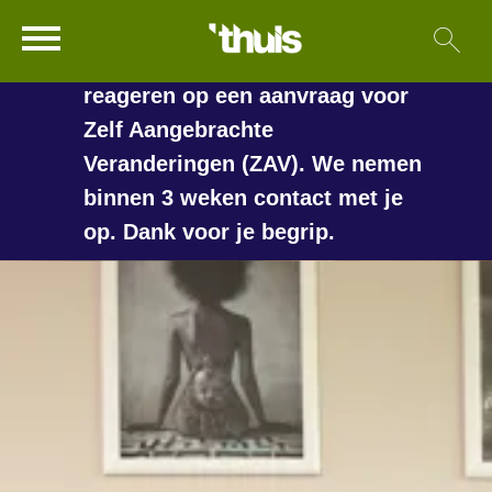
In de vakantieperiode kan het
Ga naar Hoofd
Sl
Naar de homepage
langer duren voordat we
reageren op een aanvraag voor
Zelf Aangebrachte
Veranderingen (ZAV). We nemen
Naar hoofdinhoud
Naar hoofdnavigatiemenu
Naar zoeken
binnen 3 weken contact met je
op. Dank voor je begrip.