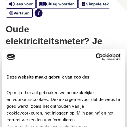
Lees voor
Uitleg woorden
Simpele tekst
Vertalen
Oude
elektriciteitsmeter? Je
krijgt een uitnodiging
voor gratis vervanging
Deze website maakt gebruik van cookies
8-6-2026
Sinds 1 januari 2026 geldt de nieuwe Energiewet.
Op mijn-thuis.nl gebruiken we noodzakelijke 
en voorkeurscookies. Deze zorgen ervoor dat de website 
Daarin staat dat oude elektriciteitsmeters vervangen
goed werkt, zoals het onthouden van je 
moeten worden door een digitale of slimme meter.
cookievoorkeuren, het inloggen op ‘Mijn pagina’ en het 
Heb je nog een oude meter in huis? Dan krijg je een
correct verzenden van formulieren.
brief van je netbeheerder (bijvoorbeeld Enexis). Met
Daarnaast verzamelen we statistieken en 