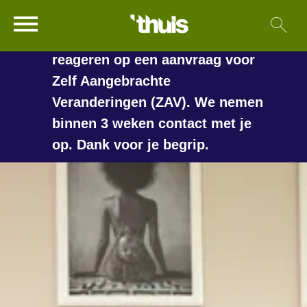
In de vakantieperiode kan het
Ga naar Hoofd
Sl
Naar de homepage
langer duren voordat we
reageren op een aanvraag voor
Zelf Aangebrachte
Veranderingen (ZAV). We nemen
Naar hoofdinhoud
Naar hoofdnavigatiemenu
Naar zoeken
binnen 3 weken contact met je
op. Dank voor je begrip.