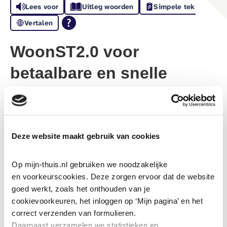
Lees voor
Uitleg woorden
Simpele tekst
Vertalen
WoonST2.0 voor
betaalbare en snelle
woningbouw
4-7-2024
Deze website maakt gebruik van cookies
Op 3 juli hebben we als samenwerkende corporaties in
MRE en samenwerkende gemeenten binnen het SGE
Op mijn-thuis.nl gebruiken we noodzakelijke 
samen met onze nieuwe bouwpartners BAM Wonen en
en voorkeurscookies. Deze zorgen ervoor dat de website 
Hurks de officiële lancering van WoonST2.0
afgetrapt.
goed werkt, zoals het onthouden van je 
Een volgende fase in de bouwstoom van de
cookievoorkeuren, het inloggen op ‘Mijn pagina’ en het 
correct verzenden van formulieren.
Metropoolregio Eindhoven. Een mooi vervolg na het
Daarnaast verzamelen we statistieken en 