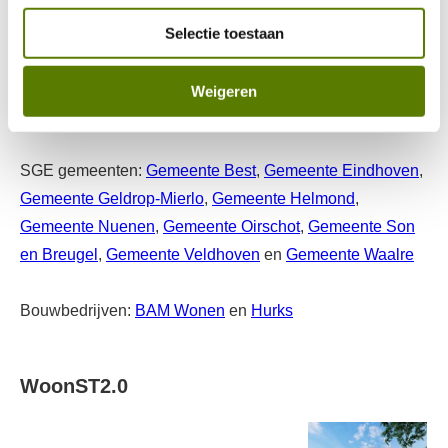
Woonpartners
,
woCom
,
Trudo
,
Woningbouwvereniging
Bergopwaarts
,
Woningbouwvereniging Volksbelang
,
Selectie toestaan
Woningbelang
,
Woningstichting Compaen
,
WSZ
,
Goed
Wonen
,
Woningstichting Helpt Elkander
en
Weigeren
Woonstichting 'thuis
SGE gemeenten:
Gemeente Best
,
Gemeente Eindhoven
,
Gemeente Geldrop-Mierlo
,
Gemeente Helmond
,
Gemeente Nuenen
,
Gemeente Oirschot
,
Gemeente Son
en Breugel
,
Gemeente Veldhoven
en
Gemeente Waalre
Bouwbedrijven:
BAM Wonen
en
Hurks
WoonST2.0