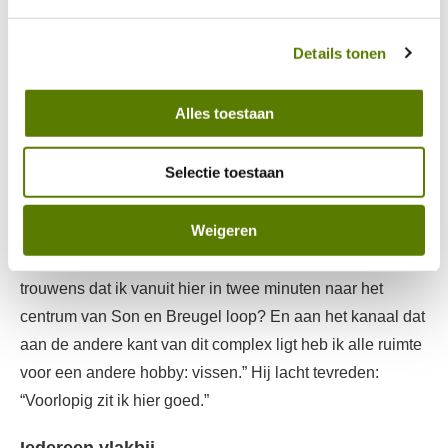
persoonsgegevens omgaan. 
“Na een lange dag werken is het hier fijn thuiskomen. Ik
Details tonen
kom in mijn appartement echt tot rust. ’s Avonds is het
hier zo stil”, verzucht Glenn. De gameconsole op zijn tafel
Alles toestaan
maakt in een oogopslag duidelijk wat hij in die vrije uren
graag doet. “En overdag heb ik altijd leven om me heen”,
Selectie toestaan
vervolgt hij. Vanaf zijn balkon kijkt hij uit op de
parkeerplaats van een grote supermarkt. “Dat balkon is
Weigeren
een heerlijke plek om te zitten. Ik heb er alleen ’s
ochtends zon, maar voor mij is dat ideaal. Wist je
trouwens dat ik vanuit hier in twee minuten naar het
centrum van Son en Breugel loop? En aan het kanaal dat
aan de andere kant van dit complex ligt heb ik alle ruimte
voor een andere hobby: vissen.” Hij lacht tevreden:
“Voorlopig zit ik hier goed.”
Iedereen vlakbij