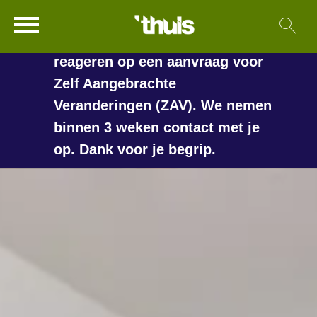
In de vakantieperiode kan het
Ga naar Hoofd
Sl
Naar de homepage
langer duren voordat we
reageren op een aanvraag voor
Zelf Aangebrachte
Veranderingen (ZAV). We nemen
Naar hoofdinhoud
Naar hoofdnavigatiemenu
Naar zoeken
binnen 3 weken contact met je
op. Dank voor je begrip.