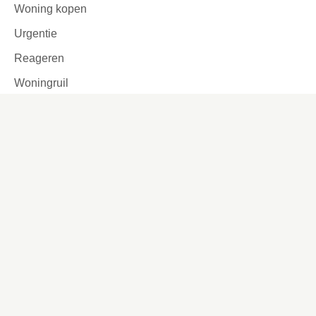
Woning kopen
Urgentie
Reageren
Woningruil
Passend toewijzen
Tijdelijke verhuur
Garages en parkeerplaatsen
Ook interessant
Lettergrootte aanpassen
Werken bij
Missie en visie
Ons werkgebied