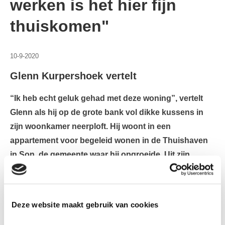
werken is het hier fijn
thuiskomen"
10-9-2020
Glenn Kurpershoek vertelt
“Ik heb echt geluk gehad met deze woning”, vertelt
Glenn als hij op de grote bank vol dikke kussens in
zijn woonkamer neerploft. Hij woont in een
appartement voor begeleid wonen in de Thuishaven
in Son, de gemeente waar hij opgroeide. Uit zijn
verhaal wordt al snel duidelijk waarom hij zich zo’n
geluksvogel voelt. En dat is niet alleen vanwege de
supermarkt aan de overkant.
Deze website maakt gebruik van cookies
Mazzel