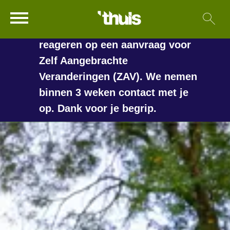
In de vakantieperiode kan het
Ga naar Hoofd
Sl
Naar de homepage
langer duren voordat we
reageren op een aanvraag voor
Zelf Aangebrachte
Veranderingen (ZAV). We nemen
Naar hoofdinhoud
Naar hoofdnavigatiemenu
Naar zoeken
binnen 3 weken contact met je
op. Dank voor je begrip.