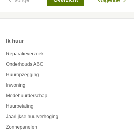
Overzicht
Vorige
Volgende
Ik huur
Contactinformatie
Reparatieverzoek
Onderhouds ABC
Huuropzegging
Inwoning
Medehuurderschap
Huurbetaling
Jaarlijkse huurverhoging
Zonnepanelen