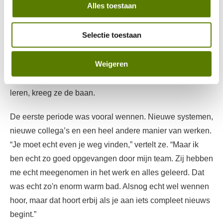
Alles toestaan
Inmiddels drie jaar geleden solliciteerde ze op haar
huidige functie. Een functie waarin ze nog geen ervaring
Selectie toestaan
had, en ook de corporatiewereld was helemaal nieuw
voor haar. Toch bleek er in de gesprekken iets heel
Weigeren
belangrijks wél te zijn: een klik. Op basis daarvan, en het
vertrouwen dat Vanessa de benodigde vaardigheden kon
leren, kreeg ze de baan.
De eerste periode was vooral wennen. Nieuwe systemen,
nieuwe collega’s en een heel andere manier van werken.
“Je moet echt even je weg vinden,” vertelt ze. “Maar ik
ben echt zo goed opgevangen door mijn team. Zij hebben
me echt meegenomen in het werk en alles geleerd. Dat
was echt zo'n enorm warm bad. Alsnog echt wel wennen
hoor, maar dat hoort erbij als je aan iets compleet nieuws
begint.”