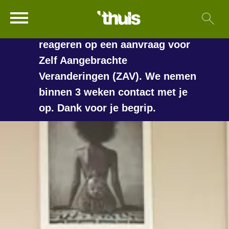
In de vakantieperiode kan het
Ga naar Hoofd
Sl
Naar de homepage
langer duren voordat we
reageren op een aanvraag voor
Zelf Aangebrachte
Veranderingen (ZAV). We nemen
Naar hoofdinhoud
Naar hoofdnavigatiemenu
Naar zoeken
binnen 3 weken contact met je
op. Dank voor je begrip.