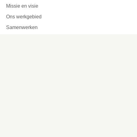
Missie en visie
Ons werkgebied
Samenwerken
Huurders aan het woord
Contact
Kronehoefstraat 83
Eindhoven
(040) 24 99 999
(040) 24 99 999
Contactformulier