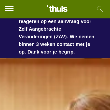
In de vakantieperiode kan het
Ga naar Hoofd
Sl
Naar de homepage
langer duren voordat we
reageren op een aanvraag voor
Zelf Aangebrachte
Veranderingen (ZAV). We nemen
Naar hoofdinhoud
Naar hoofdnavigatiemenu
Naar zoeken
binnen 3 weken contact met je
op. Dank voor je begrip.