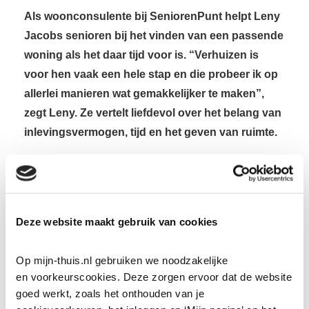
Als woonconsulente bij SeniorenPunt helpt Leny
Jacobs senioren bij het vinden van een passende
woning als het daar tijd voor is. “Verhuizen is
voor hen vaak een hele stap en die probeer ik op
allerlei manieren wat gemakkelijker te maken”,
zegt Leny. Ze vertelt liefdevol over het belang van
inlevingsvermogen, tijd en het geven van ruimte.
Wat vind jij het mooie van werken voor
senioren?
“Ze zijn zo dankbaar voor de begeleiding die wij ze
Deze website maakt gebruik van cookies
geven bij hun zoektocht naar een seniorenwoning.
Dat spreken ze regelmatig uit en het blijkt ook uit de
Op mijn-thuis.nl gebruiken we noodzakelijke 
klanttevredenheidsmetingen die we doen. Het is een
en voorkeurscookies. Deze zorgen ervoor dat de website 
goed werkt, zoals het onthouden van je 
doelgroep die enorm geholpen is met wat extra