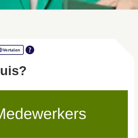
Vertalen
huis?