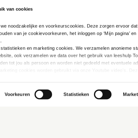
ik van cookies
n we noodzakelijke en voorkeurscookies. Deze zorgen ervoor dat 
ouden van je cookievoorkeuren, het inloggen op ‘Mijn pagina’ en h
.
tatistieken en marketing
cookies. We verzamelen anonieme stat
bsite, ook verzamelen we data over het gebruik van leeshulp Tol
iden tot jou als persoon en worden niet gedeeld met eventuele adv
marketing cookies worden gebruikt via onze Youtube video's. Dez
innen Youtube verbeterd wordt door gerichte filmpjes aan te beve
rivacybeleid vinden: 
https://www.mijn-thuis.nl/kennisbank/pri
Voorkeuren
Statistieken
Market
hoe wij met jouw persoonsgegevens omgaan. 
Nadenken, durven
en ervoor gaan