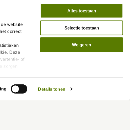
Alles toestaan
de website 
Selectie toestaan
et correct 
Weigeren
istieken 
kie. Deze 
ertentie- of 
e zorgen 
len.
vacybeleid/
ing
Details tonen