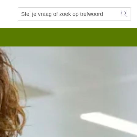
Sl
Vraag of trefwoord
Zoeken
 begrip.