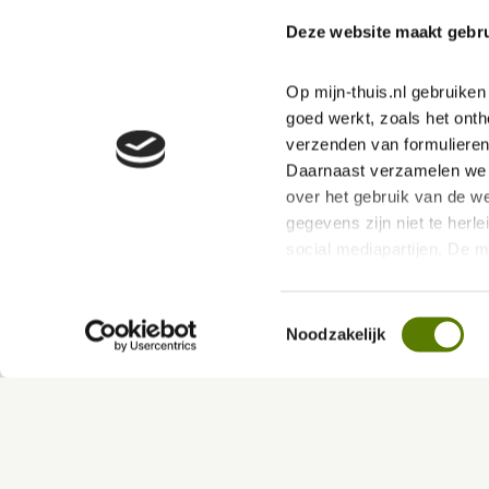
Deze website maakt gebru
Medewerkers verhalen
Op mijn-thuis.nl gebruike
goed werkt, zoals het onth
verzenden van formulieren
Daarnaast verzamelen we s
over het gebruik van de we
gegevens zijn niet te herle
social mediapartijen. De 
ervoor dat jouw ervaring b
Toestemmingsselectie
Via deze link kan je ons P
Noodzakelijk
hierin vind je meer over 
Een sprong in het
“Ik was niet meer
diepe
alleen”